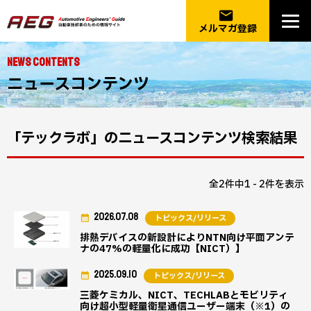
email
メルマガ登録
NEWS CONTENTS
ニュースコンテンツ
「テックラボ」のニュースコンテンツ検索結果
全2件中1 - 2件を表示
2026.07.08
トピックス/リリース
排熱デバイスの新設計によりNTN向け平面アンテ
ナの47%の軽量化に成功【NICT）】
2025.09.10
トピックス/リリース
三菱ケミカル、NICT、TECHLABとモビリティ
向け超小型軽量衛星通信ユーザー端末（※1）の