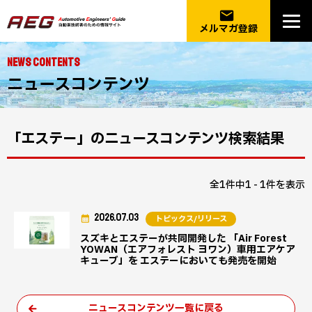
email
メルマガ登録
NEWS CONTENTS
ニュースコンテンツ
「エステー」のニュースコンテンツ検索結果
全1件中1 - 1件を表示
2026.07.03
トピックス/リリース
スズキとエステーが共同開発した 「Air Forest
YOWAN（エアフォレスト ヨワン）車用エアケア
キューブ」を エステーにおいても発売を開始
ニュースコンテンツ一覧に戻る