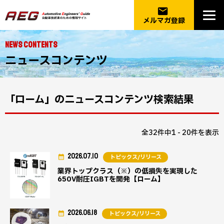
email
メルマガ登録
NEWS CONTENTS
ニュースコンテンツ
「ローム」のニュースコンテンツ検索結果
全32件中1 - 20件を表示
2026.07.10
トピックス/リリース
業界トップクラス（※）の低損失を実現した
650V耐圧IGBTを開発【ローム】
2026.06.18
トピックス/リリース