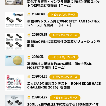
変化する建設・インフラ現場に向けた運搬ロボッ
トの自律走行を提案【ローム】
2026.06.11
トピックス/リリース
車載48Vシステム向けのMOSFET「AG16xFNxx
シリーズ」を開発！【ローム】
2026.05.29
トピックス/リリース
車載SoC向けに高拡張性の電源ソリューションを
開発
2026.05.11
トピックス/リリース
高温時オン抵抗を約30%低減！第5世代SiC
MOSFETを開発【ローム】
2026.04.28
トピックス/リリース
エッジAIの開発コンテスト「ROHM EDGE HACK
CHALLENGE 2026」を開催
2026.04.27
トピックス/リリース
10Gbps超の高速I/Fに対応するESD保護ダイオ