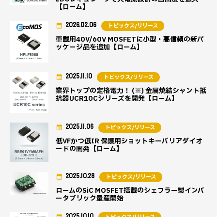
【ローム】
2026.02.06
トピックス/リリース
車載用40V/60V MOSFETに小型・高信頼の新パ
ッケージ品を追加【ローム】
2025.11.10
トピックス/リリース
業界トップの定格電力！ (※) 金属焼結シャント抵
抗器UCR10Cシリーズを開発【ローム】
2025.11.06
トピックス/リリース
低VFかつ低IR 保護用ショットキーバリアダイオ
ードの開発【ローム】
2025.10.28
トピックス/リリース
ロームのSiC MOSFET搭載のシェフラー製インバ
ータブリック量産開始
2025.10.10