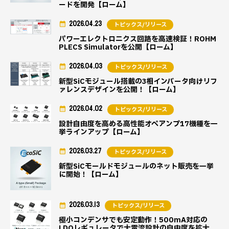
ードを開発【ローム】
2026.04.23
トピックス/リリース
パワーエレクトロニクス回路を高速検証！ROHM
PLECS Simulatorを公開【ローム】
2026.04.03
トピックス/リリース
新型SiCモジュール搭載の3相インバータ向けリフ
ァレンスデザインを公開！【ローム】
2026.04.02
トピックス/リリース
設計自由度を高める高性能オペアンプ17機種を一
挙ラインアップ【ローム】
2026.03.27
トピックス/リリース
新型SiCモールドモジュールのネット販売を一挙
に開始！【ローム】
2026.03.13
トピックス/リリース
極小コンデンサでも安定動作！500mA対応の
LDOレギュレータで大電流設計の自由度を拡大