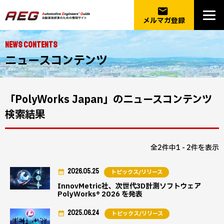
email
メルマガ登録
NEWS CONTENTS
ニュースコンテンツ
「PolyWorks Japan」のニュースコンテンツ
検索結果
全2件中1 - 2件を表示
2026.05.25
トピックス/リリース
InnovMetric社、次世代3D計測ソフトウェア
PolyWorks® 2026 を発表
2025.06.24
トピックス/リリース