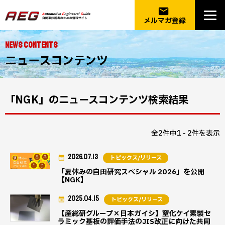
email
メルマガ登録
NEWS CONTENTS
ニュースコンテンツ
「NGK」のニュースコンテンツ検索結果
全2件中1 - 2件を表示
2026.07.13
トピックス/リリース
「夏休みの自由研究スペシャル 2026」を公開
【NGK】
2025.04.15
トピックス/リリース
【産総研グループ×日本ガイシ】窒化ケイ素製セ
ラミック基板の評価手法のJIS改正に向けた共同