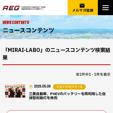
email
メルマガ登録
NEWS CONTENTS
ニュースコンテンツ
「MIRAI-LABO」のニュースコンテンツ検索結
果
全1件中1 - 1件を表示
2025.05.09
トピックス/リリース
三菱自動車、PHEVのバッテリーを再利用した自
律型街路灯を発売