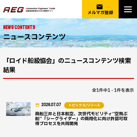
email
メルマガ登録
NEWS CONTENTS
ニュースコンテンツ
「ロイド船級協会」のニュースコンテンツ検索
結果
全1件中1 - 1件を表示
2026.07.07
トピックス/リリース
商船三井と日本航空、次世代モビリティ“空飛ぶ
船”「シーグライダー」の商用化に向け許認可取
得プロセスを共同開発