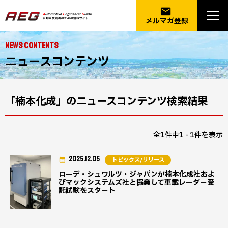
email
メルマガ登録
NEWS CONTENTS
ニュースコンテンツ
「楠本化成」のニュースコンテンツ検索結果
全1件中1 - 1件を表示
2025.12.05
トピックス/リリース
ローデ・シュワルツ・ジャパンが楠本化成社およ
びマックシステムズ社と協業して車載レーダー受
託試験をスタート