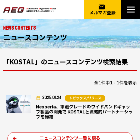
email
メルマガ登録
NEWS CONTENTS
ニュースコンテンツ
「KOSTAL」のニュースコンテンツ検索結果
全1件中1 - 1件を表示
2025.01.24
トピックス/リリース
Nexperia、車載グレードのワイドバンドギャッ
プ製品の開発で KOSTALと戦略的パートナーシッ
プを締結
ニュースコンテンツ一覧に戻る