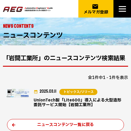
email
メルマガ登録
NEWS CONTENTS
ニュースコンテンツ
「岩間工業所」のニュースコンテンツ検索結果
全1件中1 - 1件を表示
2025.03.11
トピックス/リリース
UnionTech製「Lite600」導入による大型造形
委託サービス開始【岩間工業所】
ニュースコンテンツ一覧に戻る