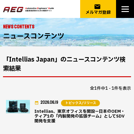
email
メルマガ登録
NEWS CONTENTS
ニュースコンテンツ
「Intellias Japan」のニュースコンテンツ検
索結果
全1件中1 - 1件を表示
2026.06.19
トピックス/リリース
Intellias、東京オフィスを開設—日本のOEM・
ティア1の「内製開発の拡張チーム」としてSDV
開発を支援