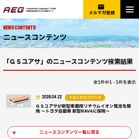
email
メルマガ登録
NEWS CONTENTS
ニュースコンテンツ
「ＧＳユアサ」のニュースコンテンツ検索結果
全1件中1 - 1件を表示
2026.04.22
トピックス/リリース
ＧＳユアサが新型車載用リチウムイオン電池を開
発 ～トヨタ自動車 新型RAV4に採用～
ニュースコンテンツ一覧に戻る