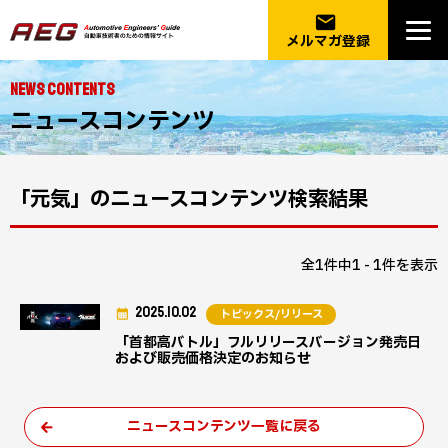
email
メルマガ登録
NEWS CONTENTS
ニュースコンテンツ
「元気」のニュースコンテンツ検索結果
全1件中1 - 1件を表示
2025.10.02
トピックス/リリース
「首都高バトル」フルリリースバージョン発売日
および販売価格決定のお知らせ
ニュースコンテンツ一覧に戻る