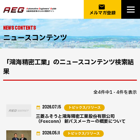
email
メルマガ登録
NEWS CONTENTS
ニュースコンテンツ
「鴻海精密工業」のニュースコンテンツ検索結
果
全4件中1 - 4件を表示
2026.07.15
トピックス/リリース
三菱ふそうと鴻海精密工業股份有限公司
（Foxconn） 新バスメーカーの概要について
2026.05.11
トピックス/リリース