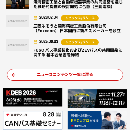
鴻海精密工業と自動車機器事業の共同運営を通じ
た戦略的提携の検討開始に合意【三菱電機】
2026.02.04
トピックス/リリース
三菱ふそうと鴻海精密工業股份有限公司
（Foxconn） 日本国内に新バスメーカーを設立
2025.09.03
トピックス/リリース
FUSO バス事業強化およびZEVバスの共同開発に
関する 基本合意書を締結
ニュースコンテンツ一覧に戻る