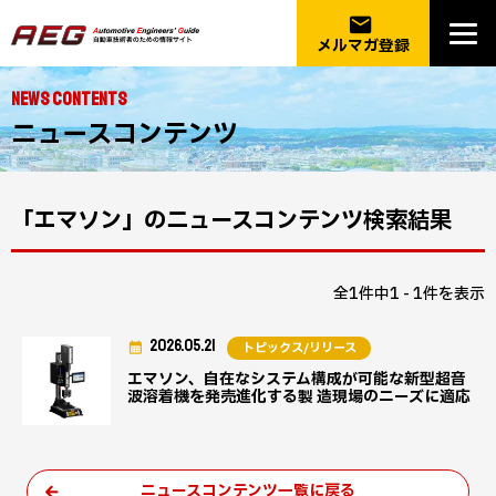
email
メルマガ登録
NEWS CONTENTS
ニュースコンテンツ
「エマソン」のニュースコンテンツ検索結果
全1件中1 - 1件を表示
2026.05.21
トピックス/リリース
エマソン、自在なシステム構成が可能な新型超音
波溶着機を発売進化する製 造現場のニーズに適応
ニュースコンテンツ一覧に戻る