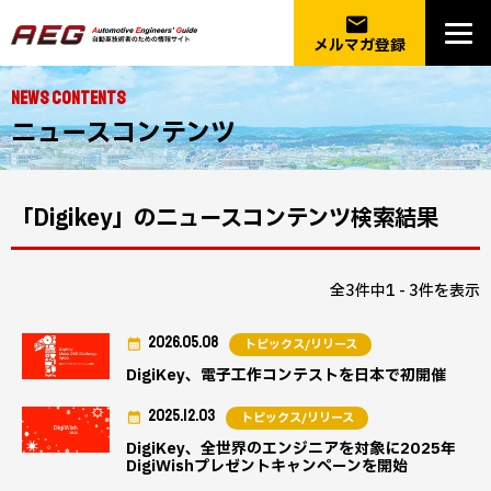
email
メルマガ登録
NEWS CONTENTS
ニュースコンテンツ
「Digikey」のニュースコンテンツ検索結果
全3件中1 - 3件を表示
2026.05.08
トピックス/リリース
DigiKey、電子工作コンテストを日本で初開催
2025.12.03
トピックス/リリース
DigiKey、全世界のエンジニアを対象に2025年
DigiWishプレゼントキャンペーンを開始