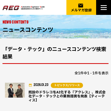
email
メルマガ登録
NEWS CONTENTS
ニュースコンテンツ
「データ・テック」のニュースコンテンツ検索
結果
全1件中1 - 1件を表示
2026.01.23
トピックス/リリース
既設のドラレコをAI化する『アクレス』、株式会
社データ・テックとの業務提携を発表【ティーテ
ィス】