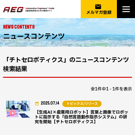
email
メルマガ登録
NEWS CONTENTS
ニュースコンテンツ
「チトセロボティクス」のニュースコンテンツ
検索結果
全1件中1 - 1件を表示
2025.07.14
トピックス/リリース
【生成AI×産業用ロボット】言葉と画像でロボッ
トに指示する「自然言語動作指示システム」の研
究を開始【チトセロボティクス】