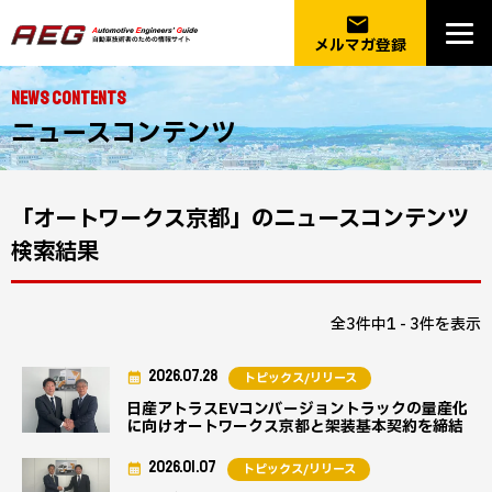
email
メルマガ登録
NEWS CONTENTS
ニュースコンテンツ
「オートワークス京都」のニュースコンテンツ
検索結果
全3件中1 - 3件を表示
2026.07.28
トピックス/リリース
日産アトラスEVコンバージョントラックの量産化
に向けオートワークス京都と架装基本契約を締結
2026.01.07
トピックス/リリース