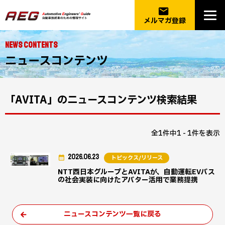
email
メルマガ登録
NEWS CONTENTS
ニュースコンテンツ
「AVITA」のニュースコンテンツ検索結果
全1件中1 - 1件を表示
2026.06.23
トピックス/リリース
NTT西日本グループとAVITAが、自動運転EVバス
の社会実装に向けたアバター活用で業務提携
ニュースコンテンツ一覧に戻る