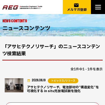
email
メルマガ登録
NEWS CONTENTS
ニュースコンテンツ
「アサヒテクノリサーチ」のニュースコンテン
ツ検索結果
全1件中1 - 1件を表示
2026.06.19
トピックス/リリース
アサヒテクノリサーチ、電池部材の“構造変化”を
可視化する in situ充放電試験を強化