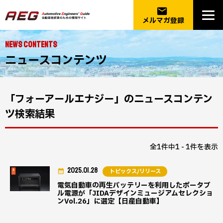
email
メルマガ登録
NEWS CONTENTS
ニュースコンテンツ
「フォーアールエナジー」のニュースコンテン
ツ検索結果
全1件中1 - 1件を表示
2025.01.28
トピックス/リリース
電気自動車の再生バッテリーを利用したポータブ
ル電源が「JIDAデザインミュージアムセレクショ
ンVol.26」に選定【日産自動車】