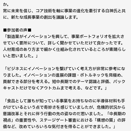
か。
常に未来を信じ、コア技術を軸に事業の進化を牽引する白神氏と共
に、新たな成長事業の創出を議論します。
■参加者の声■
「製造業がイノベーションを興して、事業ポートフォリオを拡大さ
せていく要所について、詳しく聞かせていただけて良かったです。
人材育成のあり方まで細かく仕組み化されているところが素晴らし
いと思いました。」
「ビジネスにイノベーションを繋げていく考え方が非常に参考にな
りました。イノベーションの進展の課題・ボトルネックを見極め、
貢献できる部分を考える。短中長期でのテーマ認識と評価、バック
キャストだけでなくアウトカムまで考える、などです。」
「食品として誰もが知っている事業をお持ちなのに半導体材料も手
がけているという点で奇妙さを感じていましたが、危機的状況から
意識改革とそれに伴う行動の先の姿なのだ思いました。「中長期の
視点」の重要性や、ステージゲート審査における「構想の質」の評
価など、改めていろいろな気付きを得ることができました。」