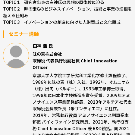
TOPIC 1：研究者出身の白神氏の思想の原体験に迫る
TOPIC 2：味の素Gのビジネスイノベーション、技術と事業の垣根を
超える仕組み
TOPIC 3：イノベーションの創造に向けた人財育成と文化醸成
セミナー講師
白神 浩
氏
味の素株式会社
取締役 代表執行役副社長 Chief Innovation
Officer
京都大学大学院工学研究科工業化学修士課程修了、
1986年に味の素（株）入社。1992年、オムニケム
（株）出向（ベルギー）、1993年工学博士取得、
1998年に日本化学技術進歩賞を受賞。2009年アミ
ノサイエンス事業開発部長、2013年アルテア社代表
取締役会長兼社長（米サンディエゴ）に駐在。
2019年、常務執行役員 アミノサイエンス副事業本
部長 バイオファイン研究所長。2021年、執行役専
務 Chief Innovation Officer 兼 R&D統括。同2021