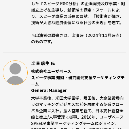
した『スピーダ R&D分析』の企画開発及び事業・組
織立上げを主導し、新領域の探索・スケールによ
り、スピーダ事業の成長に貢献。『技術者が輝き、
技術が大きな経済価値になる社会の実現』を志す。
※出演者の肩書きは、出演時（2024年11月時点）
のものです。
半澤 瑞生
氏
株式会社ユーザベース
スピーダ事業 知財・研究開発支援マーケティングチ
ーム
General Manager
大学卒業後、米国大学留学。帰国後、大企業役員向
けのマッチングビジネスなどを展開する英系グロー
バル企業に入社。法人営業を経て、日本支社経営全
般と売上/人事管理に従事。2016年、ユーザベース
SPEEDA事業マーケティングチームにジョイン。