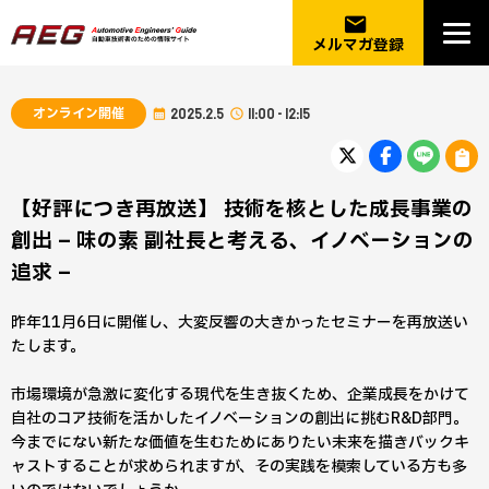
email
メルマガ登録
オンライン開催
2025.2.5
11:00 - 12:15
【好評につき再放送】 技術を核とした成長事業の
創出 – 味の素 副社長と考える、イノベーションの
追求 –
昨年11月6日に開催し、大変反響の大きかったセミナーを再放送い
たします。
市場環境が急激に変化する現代を生き抜くため、企業成長をかけて
自社のコア技術を活かしたイノベーションの創出に挑むR&D部門。
今までにない新たな価値を生むためにありたい未来を描きバックキ
ャストすることが求められますが、その実践を模索している方も多