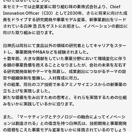
いのではないでしょうか。
本セミナーでは企業変革に取り組む味の素株式会社より、Chief
Innovation Officer（CIO）として2030年、さらに将来に向けた成
長をドライブする研究開発や事業モデル変革、新事業創出をリード
されている白神 浩 氏をゲストにお招きし、イノベーションの創出に
向けた取り組みに迫ります。
白神氏は同社にて食品以外の領域の研究者としてキャリアをスター
トし、事業開発やM&Aなどを経験されました。
十数年前、大きな貢献をしていた事業分野において環境変化に伴う
多額の事業負債を抱えることとなりましたが、会社の未来を左右す
る研究開発体制やテーマを見直し、成果創出につながるテーマの設
定や組織体制を整備し、人材育成に尽力。
その結果、同社のコア技術であるアミノサイエンスからの新事業の
立ち上げを実現しました。
新たな価値を生み出すための思考と、それらを実現するための仕組
みをいかに実践しているかに迫ります。
また、「マーケティングとテクノロジーの融合によってイノベーシ
ョンは創造される」との信念を持つ白神氏は、技術開発と事業開発
の垣根をこえた事業モデル変革をいかに体現されているのでしょう