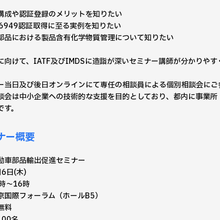
構成や認証登録のメリットを知りたい
 16949認証取得に至る実例を知りたい
部品における製品含有化学物質管理について知りたい
に向けて、IATF及びIMDSに造詣が深いセミナー講師が分かりや
ー当日及び後日オンラインにて専任の相談員による個別相談会にご
談会は中小企業への技術的な支援を目的としており、都内に事業所
です。
ナー概要
動車部品輸出促進セミナー
6日(木)
時～16時
京国際フォーラム（ホールB5）
無料
00名