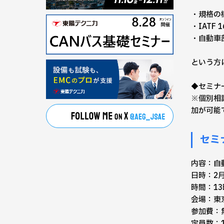
・規格の
・IATF
・自動車
という方
◆セミナ
※個別相
加が可能
セミ
内容：自
日時：2月
時間：13
会場：東
参加費：
定員数：1