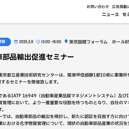
お問い合わせ
広告掲載
ニュース
セ
開催
東京国際フォーラム ホールB
2025.2.6
13:00 - 16:00
車部品輸出促進セミナー
東京都立産業技術研究センターは、関東甲信越静1都10県に事業所を有
に関するセミナーを開催致します。
であるIATF 16949（自動車産業品質マネジメントシステム）及
質管理において、より一層重要な役割を持つものとなり、自社のマ
す。
ーでは、自動車部品の輸出を検討し、新たに認証を目指す方に向けて
業における化学物質管理について、現状の自動車部品産業の状況を