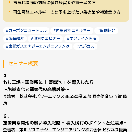
電気代高騰の対策に悩む経営者や責任者の方
再生可能エネルギーの比率を上げたい製造業や物流業の方
#カーボンニュートラル
#再生可能エネルギー
#事例紹介
#製品紹介
#無料ウェビナー
#オンライン開催
#東邦ガスエナジーエンジニアリング
#東邦ガス
セミナー概要
１．
もし工場・事業所に『 蓄電池 』を導入したら
～脱炭素化と電気代の高騰対策～
登壇者 株式会社パワーエックスBESS事業本部 販売促進部 五賀 聡
氏
２．
定置用蓄電池の賢い導入戦略 ～導入検討のポイントと注意点～
登壇者 東邦ガスエナジーエンジニアリング株式会社 ビジネス開発