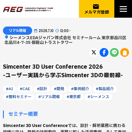
email
メルマガ登録
リアル開催
2026.7.10
12:00 -
シーメンスEDAジャパン株式会社 セミナールーム 東京都品川区
北品川4-7-35 御殿山トラストタワー
Simcenter 3D User Conference 2026
-ユーザー実践から学ぶSimcenter 3Dの最前線-
#AI
#CAE
#設計
#開発
#事例紹介
#製品紹介
#無料セミナー
#リアル開催
#東京都
#シーメンス
セミナー概要
Simcenter 3D User Conference
では、設計・解析業務に携わる