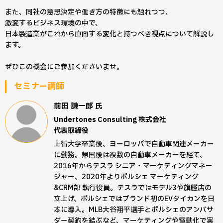
また、同社の意思決定や働き方の特徴にも触れつつ、
激変するビジネス環境の中で、
日本製造業がこれから直面する変化と持つべき視点について解説し
ます。
ぜひこの機会にご参加くださいませ。
セミナー講師
前田 謙一郎
氏
Undertones Consulting 株式会社
代表取締役
上智大学卒業後、ヨーロッパで自動車関連メーカー
に勤務。帰国後は複数の自動車メーカーを経て、
2016年からテスラ シニア・マーケティングマネー
ジャー、2020年よりポルシェ マーケティング
&CRM部 執行役員。テスラではモデル3や旗艦店の
立上げ、ポルシェではブランド初のEVタイカンを日
本に導入。MLB大谷翔平選手とポルシェのアンバサ
ダー契約を結ぶなど、マーケティングや電動化で実