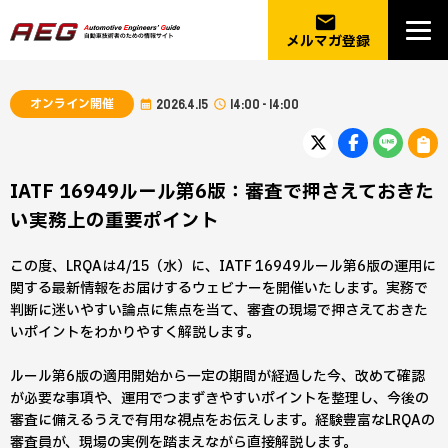
email
メルマガ登録
オンライン開催
2026.4.15
14:00 - 14:00
IATF 16949ルール第6版：審査で押さえておきた
い実務上の重要ポイント
この度、LRQAは4/15（水）に、IATF 16949ルール第6版の運用に
関する最新情報をお届けするウェビナーを開催いたします。実務で
判断に迷いやすい論点に焦点を当て、審査の現場で押さえておきた
いポイントをわかりやすく解説します。
ルール第6版の適用開始から一定の期間が経過した今、改めて確認
が必要な事項や、運用でつまずきやすいポイントを整理し、今後の
審査に備えるうえで有用な視点をお伝えします。経験豊富なLRQAの
審査員が、現場の実例を踏まえながら直接解説します。