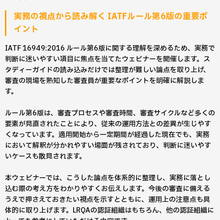
実務の視点から読み解く IATFルール第6版の重要ポ
イント
IATF 16949:2016 ルール第6版に関する理解を深めるため、実務で
判断に迷いやすい項目に焦点を当てたウェビナーを開催します。ス
タディーガイドの読み込みだけでは整理が難しい論点を取り上げ、
審査の現場を熟知した審査員が重要なポイントを明確に解説しま
す。
ルール第6版は、審査プロセスや審査時間、審査サイクルなど多くの
要素が見直されたことにより、従来の運用方法との差異が生じやす
くなっています。適用開始から一定期間が経過した現在でも、実務
において解釈が分かれやすい場面が残されており、判断に迷いやす
いケースも散見されます。
本ウェビナーでは、こうした論点を体系的に整理し、実務に落とし
込む際の考え方をわかりやすくお伝えします。今後の審査に備える
うえで押さえておきたい視点を示すとともに、運用上の注意点も具
体的に取り上げます。LRQAの認証組織はもちろん、他の認証組織に