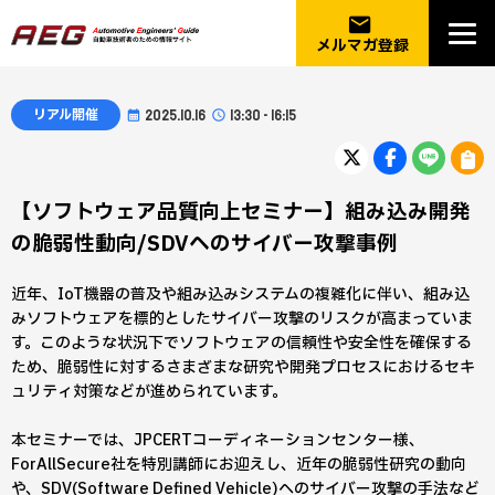
email
メルマガ登録
リアル開催
2025.10.16
13:30 - 16:15
【ソフトウェア品質向上セミナー】組み込み開発
の脆弱性動向/SDVへのサイバー攻撃事例
近年、IoT機器の普及や組み込みシステムの複雑化に伴い、組み込
みソフトウェアを標的としたサイバー攻撃のリスクが高まっていま
す。このような状況下でソフトウェアの信頼性や安全性を確保する
ため、脆弱性に対するさまざまな研究や開発プロセスにおけるセキ
ュリティ対策などが進められています。
本セミナーでは、JPCERTコーディネーションセンター様、
ForAllSecure社を特別講師にお迎えし、近年の脆弱性研究の動向
や、SDV(Software Defined Vehicle)へのサイバー攻撃の手法など