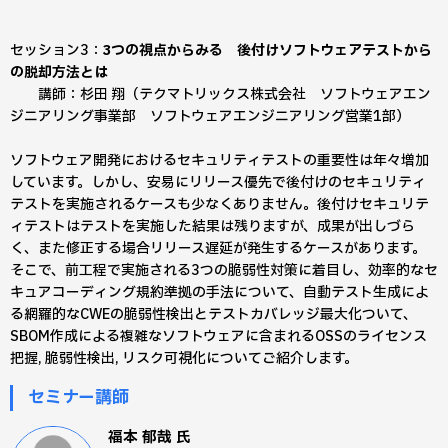
セッション3：
3つの視点からみる 後付けソフトウェアテストから
の脱却方法とは
講師：杉田 翔（テクマトリックス株式会社 ソフトウェアエン
ジニアリング事業部 ソフトウェアエンジニアリング営業1部）
ソフトウェア開発におけるセキュリティテストの重要性は年々増加
しています。しかし、安易にリリース優先で後付けのセキュリティ
テストを実施されるケースも少なくありません。後付けセキュリテ
ィテストはテストを実施した結果は残りますが、成果が出しづら
く、また修正する場合リリース遅延が発生するケースがあります。
そこで、前工程で実施される3つの脆弱性対策に着目し、効率的なセ
キュアコーディング規約準拠の手法について、自動テスト生成によ
る網羅的なCWEの脆弱性検出とテストカバレッジ最大化ついて、
SBOM作成による複雑なソフトウェアに含まれるOSSのライセンス
把握, 脆弱性検出, リスク可視化についてご紹介します。
セミナー講師
福本 郁哉
氏