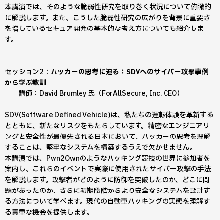
本講演では、そのような脆弱性研究を取り巻く状況について俯瞰的
に解説します。また、こうした脆弱性研究の広がりを背景に重要さ
を増しているセキュア開発の基本的な考え方についても紹介しま
す。
セッション2：
ハッカーの思考に迫る：SDVへのサイバー攻撃事例
から学ぶ教訓
講師：David Brumley 氏（ForAllSecure, Inc. CEO）
SDV(Software Defined Vehicle)は、私たちの運転体験を革新する
とともに、新たなリスクをもたらしています。精密なエンジニアリ
ングと安全性が最優先される日本において、ハッカーの思考を理解
することは、堅牢なシステムを構築するうえで欠かせません。
本講演では、Pwn2Ownのようなハッキング競技の世界に参加者を
案内し、これらのイベントで実際に使用されたサイバー攻撃の手法
を解説します。攻撃者がどのように防御を突破したのか、どこに問
題があったのか、さらに初期段階からより安全なシステムを設計す
る方法について学べます。現代の自動車ハッキングの実態を理解す
る貴重な機会を提供します。