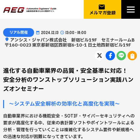
email
メルマガ登録
リアル開催
2024.12.13
13:00 - 18:00
アンシス・ジャパン株式会社 新宿ビル19F セミナールームB
〒160-0023 東京都新宿区西新宿6-10-1 日土地西新宿ビル19F
進化する自動車業界の品質・安全基準に対応！
安全分析のワンストップソリューション実践ハン
ズオンセミナー
～システム安全解析の効率化と高度化を実現～
自動車業界における機能安全・SOTIF・サイバーセキュリティへの
要求が高度化する中、従来の表計算ソフトやポイントツールによる
分析・管理を行っていくことは複雑化するシステム要件や新規格へ
の迅速な対応が困難になってきています。