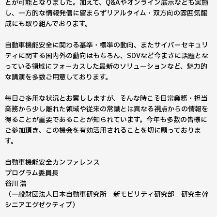
とが可能となりました。加えて、Q&Aやオンライン展示なども実施
し、一方的な情報発信に留まらずリアルタイム・双方向の雰囲気醸
成にも取り組んでおります。
自動車機能安全に関わる基準・標準の動向、またサイバーセキュリ
ティに関する国内外の動向はもちろん、SDVなど今まさに話題とな
っている領域にフォーカスした最新のソリューションなど、魅力的
な講演を多数ご用意しております。
毎日ご多用な状況とお察ししますが、そんな時こそ日常業務・担当
業務から少し離れた領域や従来の常識とは異なる視点からの情報を
得ることが重要であることが知られています。今年も多数の皆様に
ご参加頂き、この機会を有効活用されることを切に願っておりま
す。
自動車機能安全カンファレンス
プログラム委員長
谷川 浩
（一般財団法人日本自動車研究所 新モビリティ研究部 研究主幹
シニアエグゼクティブ）