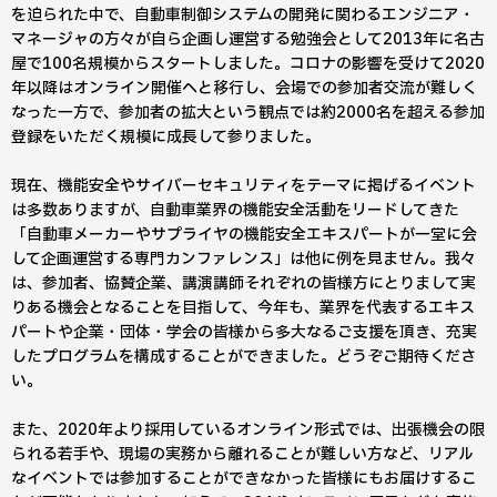
を迫られた中で、自動車制御システムの開発に関わるエンジニア・
マネージャの方々が自ら企画し運営する勉強会として2013年に名古
屋で100名規模からスタートしました。コロナの影響を受けて2020
年以降はオンライン開催へと移行し、会場での参加者交流が難しく
なった一方で、参加者の拡大という観点では約2000名を超える参加
登録をいただく規模に成長して参りました。
現在、機能安全やサイバーセキュリティをテーマに掲げるイベント
は多数ありますが、自動車業界の機能安全活動をリードしてきた
「自動車メーカーやサプライヤの機能安全エキスパートが一堂に会
して企画運営する専門カンファレンス」は他に例を見ません。我々
は、参加者、協賛企業、講演講師それぞれの皆様方にとりまして実
りある機会となることを目指して、今年も、業界を代表するエキス
パートや企業・団体・学会の皆様から多大なるご支援を頂き、充実
したプログラムを構成することができました。どうぞご期待くださ
い。
また、2020年より採用しているオンライン形式では、出張機会の限
られる若手や、現場の実務から離れることが難しい方など、リアル
なイベントでは参加することができなかった皆様にもお届けするこ