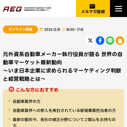
email
メルマガ登録
オンライン開催
2024.12.18
16:00 - 17:15
元外資系自動車メーカー執行役員が語る 世界の自
動車マーケット最新動向
〜いま日本企業に求められるマーケティング判断
と経営戦略とは〜
こんな方におすすめ
自動車業界の方
自動車業界への参入を検討されている新規事業担当者の方
最新の動向や、各社の傾注分野についてご関心をお持ちの
方