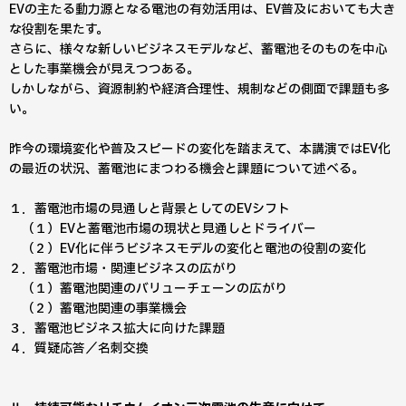
EVの主たる動力源となる電池の有効活用は、EV普及においても大き
な役割を果たす。
さらに、様々な新しいビジネスモデルなど、蓄電池そのものを中心
とした事業機会が見えつつある。
しかしながら、資源制約や経済合理性、規制などの側面で課題も多
い。
昨今の環境変化や普及スピードの変化を踏まえて、本講演ではEV化
の最近の状況、蓄電池にまつわる機会と課題について述べる。
１．蓄電池市場の見通しと背景としてのEVシフト
（１）EVと蓄電池市場の現状と見通しとドライバー
（２）EV化に伴うビジネスモデルの変化と電池の役割の変化
２．蓄電池市場・関連ビジネスの広がり
（１）蓄電池関連のバリューチェーンの広がり
（２）蓄電池関連の事業機会
３．蓄電池ビジネス拡大に向けた課題
４．質疑応答／名刺交換