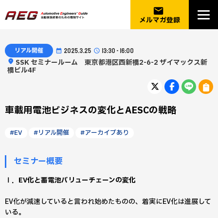
email
メルマガ登録
リアル開催
2025.3.25
13:30 - 16:00
SSK セミナールーム 東京都港区西新橋2-6-2 ザイマックス新
橋ビル4F
車載用電池ビジネスの変化とAESCの戦略
#EV
#リアル開催
#アーカイブあり
セミナー概要
Ⅰ．EV化と蓄電池バリューチェーンの変化
EV化が減速していると言われ始めたものの、着実にEV化は進展して
いる。