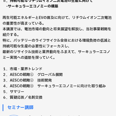
Ⅱ．持続可能なリチウムイオン二次電池の生産に向けて
-サーキュラーエコノミーの構築
再生可能エネルギーとEVの普及に向けて、リチウムイオン二次電池
の重要性が高まっている。
本講演では、電池市場の動向と将来展望を解説し、当社事業戦略を
紹介する。
特に、バッテリーのライフサイクル全体における環境負荷の低減と
持続可能な生産の必要性にフォーカスし、
最新のリサイクル技術と業界動向をふまえて、サーキュラーエコノ
ミー実現への道筋を探っていく。
１．市場・業界トレンド
２．AESCの戦略① グローバル展開
３．AESCの戦略② 技術開発
４．AESCの戦略③ サーキュラーエコノミーに向けた取り組み
５．サマリー
６．質疑応答／名刺交換
セミナー講師