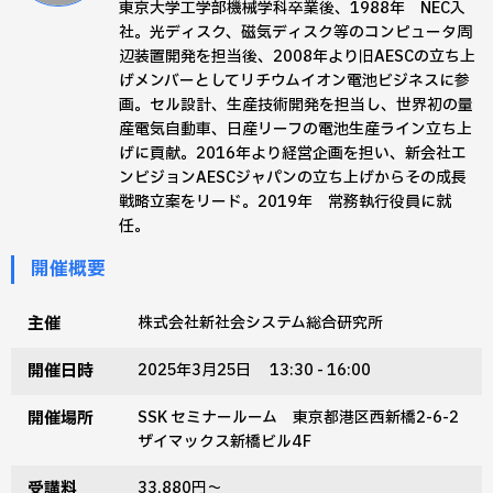
東京大学工学部機械学科卒業後、1988年 NEC入
社。光ディスク、磁気ディスク等のコンピュータ周
辺装置開発を担当後、2008年より旧AESCの立ち上
げメンバーとしてリチウムイオン電池ビジネスに参
画。セル設計、生産技術開発を担当し、世界初の量
産電気自動車、日産リーフの電池生産ライン立ち上
げに貢献。2016年より経営企画を担い、新会社エ
ンビジョンAESCジャパンの立ち上げからその成長
戦略立案をリード。2019年 常務執行役員に就
任。
開催概要
主催
株式会社新社会システム総合研究所
開催日時
2025年3月25日 13:30 - 16:00
開催場所
SSK セミナールーム 東京都港区西新橋2-6-2
ザイマックス新橋ビル4F
受講料
33,880円〜