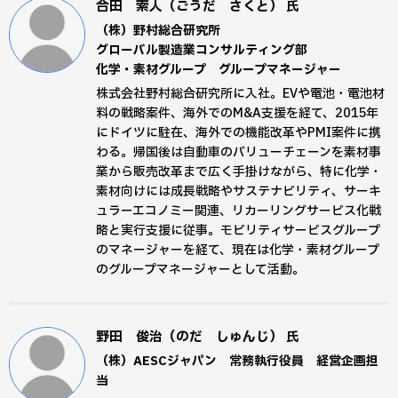
合田 索人（ごうだ さくと）
氏
（株）野村総合研究所
グローバル製造業コンサルティング部
化学・素材グループ グループマネージャー
株式会社野村総合研究所に入社。EVや電池・電池材
料の戦略案件、海外でのM&A支援を経て、2015年
にドイツに駐在、海外での機能改革やPMI案件に携
わる。帰国後は自動車のバリューチェーンを素材事
業から販売改革まで広く手掛けながら、特に化学・
素材向けには成長戦略やサステナビリティ、サーキ
ュラーエコノミー関連、リカーリングサービス化戦
略と実行支援に従事。モビリティサービスグループ
のマネージャーを経て、現在は化学・素材グループ
のグループマネージャーとして活動。
野田 俊治（のだ しゅんじ）
氏
（株）AESCジャパン 常務執行役員 経営企画担
当