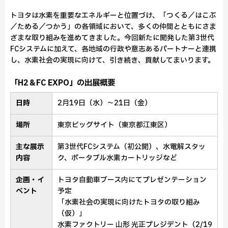
トヨタは水素を重要なエネルギーと位置づけ、「つくる／はこぶ
／ためる／つかう」の各領域において、多くの仲間とともにさま
ざまな取り組みを進めてきました。今回新たに開発した第3世代
FCシステムに加えて、各地域の行政や意志あるパートナーと連携
し、水素社会の実現に向けて、引き続き、貢献してまいります。
「H2＆FC EXPO」の出展概要
日時
2月19日（水）～21日（金）
場所
東京ビッグサイト（東京都江東区）
主な展示
第3世代FCシステム（初公開）、水電解スタッ
内容
ク、ポータブル水素カートリッジなど
企画・イ
トヨタ自動車ブース内にてプレゼンテーション
ベント
予定
「水素社会の実現に向けたトヨタの取り組み
（仮）」
水素ファクトリー 山形 光正プレジデント（2/19