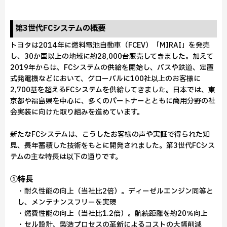
第3世代FCシステムの概要
トヨタは2014年に燃料電池自動車（FCEV）「MIRAI」を発売
し、30か国以上の地域に約28,000台販売してきました。加えて
2019年からは、FCシステムの供給を開始し、バスや鉄道、定置
式発電機などにおいて、グローバルに100社以上のお客様に
2,700基を超えるFCシステムを供給してきました。日本では、東
京都や福島県を中心に、多くのパートナーとともに商用分野の社
会実装に向けた取り組みを進めています。
新たなFCシステムは、こうしたお客様の声や実証で得られた知
見、長年蓄積した技術をもとに開発されました。第3世代FCシス
テムの主な特長は以下の通りです。
①特長
・耐久性能の向上（当社比2倍）。ディーゼルエンジン同等と
し、メンテナンスフリーを実現
・燃費性能の向上（当社比1.2倍）。航続距離を約20％向上
・セル設計、製造プロセスの革新によるコストの大幅削減