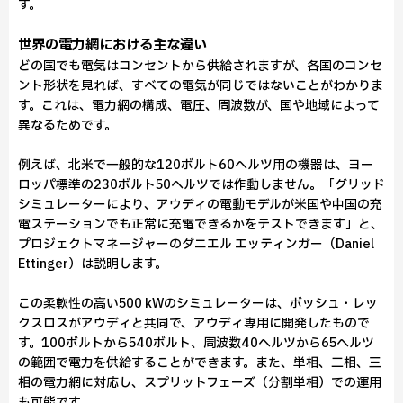
す。
世界の電力網における主な違い
どの国でも電気はコンセントから供給されますが、各国のコンセ
ント形状を見れば、すべての電気が同じではないことがわかりま
す。これは、電力網の構成、電圧、周波数が、国や地域によって
異なるためです。
例えば、北米で一般的な120ボルト60ヘルツ用の機器は、ヨー
ロッパ標準の230ボルト50ヘルツでは作動しません。「グリッド
シミュレーターにより、アウディの電動モデルが米国や中国の充
電ステーションでも正常に充電できるかをテストできます」と、
プロジェクトマネージャーのダニエル エッティンガー（Daniel
Ettinger）は説明します。
この柔軟性の高い500 kWのシミュレーターは、ボッシュ・レッ
クスロスがアウディと共同で、アウディ専用に開発したもので
す。100ボルトから540ボルト、周波数40ヘルツから65ヘルツ
の範囲で電力を供給することができます。また、単相、二相、三
相の電力網に対応し、スプリットフェーズ（分割単相）での運用
も可能です。