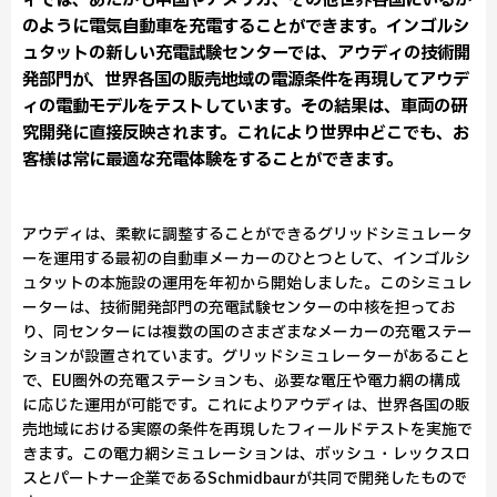
ィでは、あたかも中国やアメリカ、その他世界各国にいるか
のように電気自動車を充電することができます。インゴルシ
ュタットの新しい充電試験センターでは、アウディの技術開
発部門が、世界各国の販売地域の電源条件を再現してアウデ
ィの電動モデルをテストしています。その結果は、車両の研
究開発に直接反映されます。これにより世界中どこでも、お
客様は常に最適な充電体験をすることができます。
アウディは、柔軟に調整することができるグリッドシミュレータ
ーを運用する最初の自動車メーカーのひとつとして、インゴルシ
ュタットの本施設の運用を年初から開始しました。このシミュレ
ーターは、技術開発部門の充電試験センターの中核を担ってお
り、同センターには複数の国のさまざまなメーカーの充電ステー
ションが設置されています。グリッドシミュレーターがあること
で、EU圏外の充電ステーションも、必要な電圧や電力網の構成
に応じた運用が可能です。これによりアウディは、世界各国の販
売地域における実際の条件を再現したフィールドテストを実施で
きます。この電力網シミュレーションは、ボッシュ・レックスロ
スとパートナー企業であるSchmidbaurが共同で開発したもので