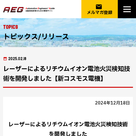
email
メルマガ登録
Topics
トピックス/リリース
2025.02.18
レーザーによるリチウムイオン電池火災検知技
術を開発しました【新コスモス電機】
2024年12月18日
レーザーによるリチウムイオン電池火災検知技術
を開発しました