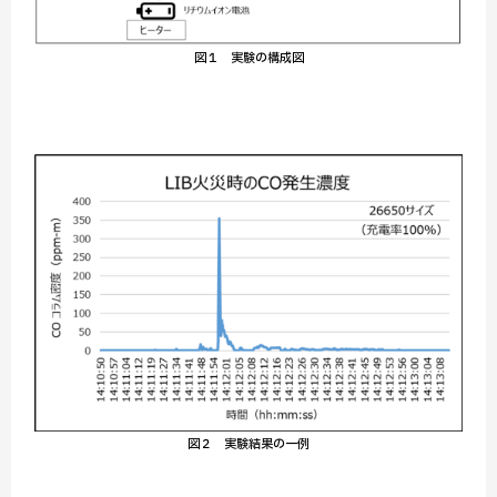
図１ 実験の構成図
図２ 実験結果の一例