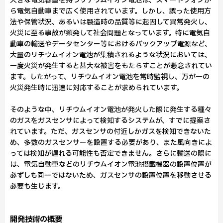
大きな電気容量を持つリチウムイオン電池は、スマートフォンか
ら電気自動車まで広く使用されています。しかし、誤った使用方
法や保管状況、あるいは製造時の品質等に起因して異常発火し、
火災に至る事故が頻発して社会問題となっています。特に電気自
動車の輸送やデータセンター等におけるバックアップ電源など、
大量のリチウムイオン電池が集積されるような状況においては、
一度火災が発生すると甚大な被害をもたらすことが懸念されてい
ます。したがって、リチウムイオン電池を常時監視し、万が一の
火災発生時に迅速に対応することが求められています。
そのような中、リチウムイオン電池が発火した際に発生する種々
のガスをガスセンサによって検知するシステムが、すでに提案さ
れています。ただ、ガスセンサの付近しかガスを検知できないた
め、多数のガスセンサーを設置する必要があり、また風向きによ
っては検知が遅れる可能性も否定できません。さらに輸送の際に
は、電気自動車などのリチウムイオン電池搭載機器の設置位置が
必ずしも同一ではないため、ガスセンサの設置位置を移動させる
必要も生じます。
開発技術の概要