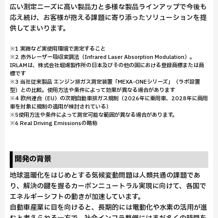
広い測定ニーズに高い製品力と多様な製品ラインアップで今後も
応え続け、お客様が抱える課題に寄り添ったソリューションを提
供してまいります。
※1 実路など実使用環境で測定すること
※2 赤外レーザー吸収変調法（Infrared Laser Absorption Modulation）。
IRLAMは、株式会社堀場製作所の日本及びその他の国における登録商標または商
標です
※3 当社従来製品 エンジン排ガス測定装置「MEXA-ONEシリーズ」（ラボ設置
型）との比較。使用方法や条件によって効果が異なる場合があります
※4 欧州連合（EU）の次期自動車排ガス規制（2026年に乗用車、2028年に商用
車を対象に規制の適用が検討されている）
※5使用方法や条件によって測定可能な範囲が異なる場合があります。
※6 Real Driving Emissionsの略称
開発の背景
地球温暖化をはじめとする気候変動問題は人類共通の課題であ
り、解決の鍵を握るカーボンニュートラル実現に向けて、各国で
エネルギーシフトの動きが加速しています。
自動車産業に目を向けると、長期的には電動化や水素の活用が進