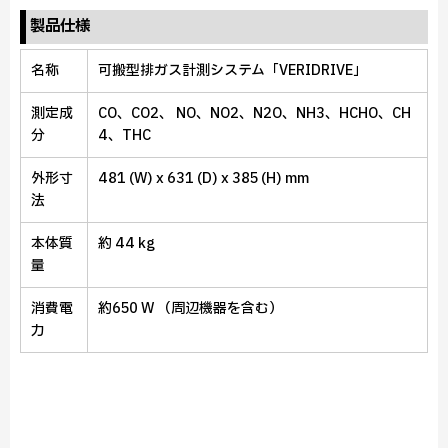
製品仕様
名称
可搬型排ガス計測システム「VERIDRIVE」
測定成
CO、CO2、 NO、NO2、N2O、NH3、HCHO、CH
分
4、THC
外形寸
481 (W) x 631 (D) x 385 (H) mm
法
本体質
約 44 kg
量
消費電
約650 W （周辺機器を含む）
力