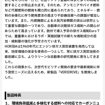
むと考えられる一方で、社会インフラ整備にはまだ多くの時間を
要することが見込まれます。そのため、アンモニアやバイオ燃料
など代替燃料の開発も精力的に進められており、エネルギー・燃
料の多様化に伴う開発要求の高まりや設備投資への課題が増加し
ています。また、内燃機関による大気汚染物質の排出は依然とし
て重要な課題の一つであり、自動車の次期排ガス規制への関心が
あらためて高まっています。欧州で導入予定の排ガス規制Euro 7
では、重量車におけるラボ・実路試験での新たな規制成分の追
加・規制値の強化が予定されています。
HORIBAは1960年代にエンジン排ガス測定装置を発売して以
来、地球環境の保全を使命の一つとして、常に排ガス測定技術の
最前線に立ち、よりクリーンな自動車の研究開発に寄与してきま
した。
これらの背景から、次世代モビリティ開発の要求や最新規制に伴
う測定ニーズに応えるため、新製品「VERIDRIVE」を開発しま
した。
製品特長
１．環境負荷低減と多様化する燃料への対応でカーボンニュ