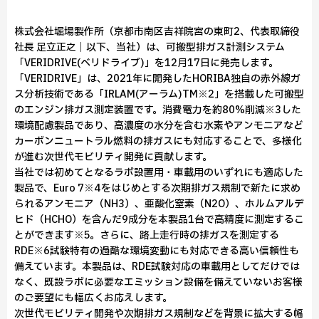
株式会社堀場製作所（京都市南区吉祥院宮の東町2、代表取締役
社長 足立正之｜以下、当社）は、可搬型排ガス計測システム
「VERIDRIVE(ベリドライブ)」を12月17日に発売します。
「VERIDRIVE」は、2021年に開発したHORIBA独自の赤外線ガ
ス分析技術である「IRLAM(アーラム)TM※2」を搭載した可搬型
のエンジン排ガス測定装置です。消費電力を約80%削減※3した
環境配慮製品であり、高濃度の水分を含む水素やアンモニアなど
カーボンニュートラル燃料の排ガスにも対応することで、多様化
が進む次世代モビリティ開発に貢献します。
当社では初めてとなるラボ設置用・車載用のいずれにも適応した
製品で、Euro 7※4をはじめとする次期排ガス規制で新たに求め
られるアンモニア（NH3）、亜酸化窒素（N2O）、ホルムアルデ
ヒド（HCHO）を含んだ9成分を本製品1台で高精度に測定するこ
とができます※5。さらに、路上走行時の排ガスを測定する
RDE※6試験特有の過酷な環境変動にも対応できる高い信頼性も
備えています。本製品は、RDE試験対応の車載用としてだけでは
なく、既設ラボに必要なエミッション設備を備えていないお客様
のご要望にも幅広くお応えします。
次世代モビリティ開発や次期排ガス規制などを背景に拡大する幅