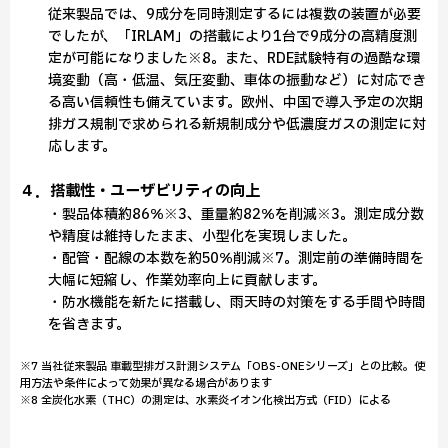
従来製品では、9成分を同時測定するには複数の装置が必要
でしたが、「IRLAM」の搭載により1台で9成分の高精度測
定が可能になりました※8。また、RDE試験特有の過酷な環
境変動（高・低温、気圧変動、車体の振動など）に対応でき
る高い信頼性も備えています。欧州、中国で導入予定の次期
排ガス規制で求められる新規制成分や低濃度ガスの測定に対
応します。
４．搭載性・ユーザビリティの向上
・製品体積約86％※3、重量約82％を削減※3。測定成分数
や精度は維持したまま、小型化を実現しました。
・配管・配線の本数を約50％削減※7。測定前の準備時間を
大幅に短縮し、作業効率向上に貢献します。
・防水機能を新たに搭載し、雨天時の対策をする手間や時間
を省きます。
※7 当社従来製品 車載型排ガス計測システム「OBS-ONEシリーズ」との比較。使
用方法や条件によって効果が異なる場合があります
※8 全炭化水素（THC）の測定は、水素炎イオン化検出方式（FID）による