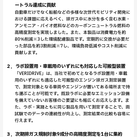
ートラル達成に貢献
自動車だけでなく船舶などの多様な次世代モビリティ開発に
おける課題に応えるべく、排ガス中に水分を多く含む水素・
アンモニア・バイオ燃料などのカーボンニュートラル燃料の
高精度測定を実現しました。また、本製品は消費電力を約
80％削減※3した環境配慮製品です。定期的に交換が必要だ
った部品を約3割削減※7し、環境負荷低減やコスト削減に
貢献します。
２．ラボ設置用・車載用のいずれにも対応した可搬型装置
「VERIDRIVE」は、当社で初めてとなるラボ設置用・車載
用のいずれにも適応した可搬型のエンジン排ガス測定装置
で、測定対象となる車両やエンジンが置いてある場所まで持
ち運ぶことが可能です。既設ラボに必要なエミッション設備
を備えていないお客様のご要望にも幅広くお応えします。ま
た、ラボ・実路ともに同じ製品を用いて測定することで、両
試験でのデータの連続性が向上し、測定結果の比較も容易に
行えます。
３．次期排ガス規制対象9成分の高精度測定を1台に集約