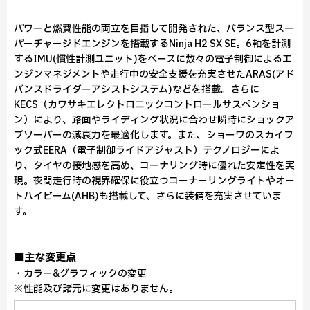
パワーと燃費性能の両立を目指して開発された、バランス型スー
パーチャージドエンジンを搭載するNinja H2 SX SE。6軸を計測
するIMU(慣性計測ユニット)をベースに数々の電子制御によるエ
ンジンマネジメントや走行中の安全支援を充実させたARAS(アド
バンスドライダーアシストシステム)などを搭載。さらに
KECS（カワサキエレクトロニックコントロールサスペンショ
ン）により、路面やライディング状況に合わせ瞬時にショックア
ブソーバーの減衰力を最適化します。また、ショーワのスカイフ
ック式EERA（電子制御ライドアジャスト）テクノロジーによ
り、タイヤの接地感を高め、コーナリング時に優れた安定性を実
現。夜間走行時の視界確保に役立つコーナーリングライトやオー
トハイビーム(AHB)も搭載して、さらに装備を充実させていま
す。
■主な変更点
・カラー&グラフィックの変更
※性能及び諸元に変更はありません。