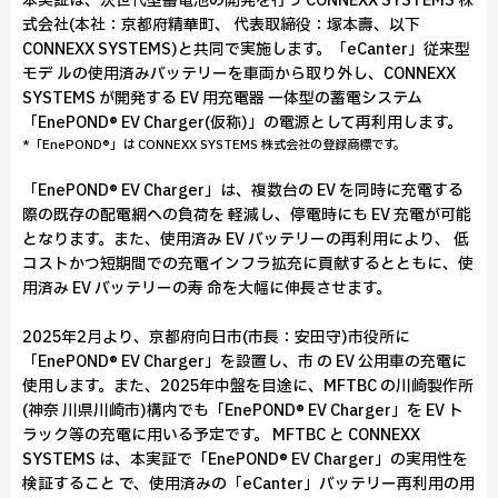
本実証は、次世代型蓄電池の開発を行う CONNEXX SYSTEMS 株
式会社(本社：京都府精華町、 代表取締役：塚本壽、以下
CONNEXX SYSTEMS)と共同で実施します。「eCanter」従来型
モデ ルの使用済みバッテリーを車両から取り外し、CONNEXX
SYSTEMS が開発する EV 用充電器 一体型の蓄電システム
「EnePOND® EV Charger(仮称)」の電源として再利用します。
*「EnePOND®」は CONNEXX SYSTEMS 株式会社の登録商標です。
「EnePOND® EV Charger」は、複数台の EV を同時に充電する
際の既存の配電網への負荷を 軽減し、停電時にも EV 充電が可能
となります。また、使用済み EV バッテリーの再利用により、 低
コストかつ短期間での充電インフラ拡充に貢献するとともに、使
用済み EV バッテリーの寿 命を大幅に伸長させます。
2025年2月より、京都府向日市(市長：安田守)市役所に
「EnePOND® EV Charger」を設置し、市 の EV 公用車の充電に
使用します。また、2025年中盤を目途に、MFTBC の川崎製作所
(神奈 川県川崎市)構内でも「EnePOND® EV Charger」を EV ト
ラック等の充電に用いる予定です。 MFTBC と CONNEXX
SYSTEMS は、本実証で「EnePOND® EV Charger」の実用性を
検証すること で、使用済みの「eCanter」バッテリー再利用の用