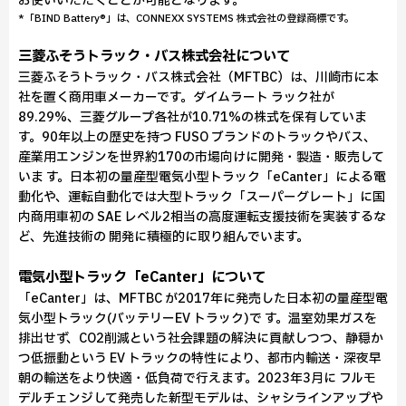
お使いいただくことが可能となります。
*「BIND Battery®」は、CONNEXX SYSTEMS 株式会社の登録商標です。
三菱ふそうトラック・バス株式会社について
三菱ふそうトラック・バス株式会社（MFTBC）は、川崎市に本
社を置く商用車メーカーです。ダイムラート ラック社が
89.29%、三菱グループ各社が10.71%の株式を保有していま
す。90年以上の歴史を持つ FUSO ブランドのトラックやバス、
産業用エンジンを世界約170の市場向けに開発・製造・販売して
いま す。日本初の量産型電気小型トラック「eCanter」による電
動化や、運転自動化では大型トラック「スーパーグレート」に国
内商用車初の SAE レベル2相当の高度運転支援技術を実装するな
ど、先進技術の 開発に積極的に取り組んでいます。
電気小型トラック「eCanter」について
「eCanter」は、MFTBC が2017年に発売した日本初の量産型電
気小型トラック(バッテリーEV トラック)で す。温室効果ガスを
排出せず、CO2削減という社会課題の解決に貢献しつつ、静穏か
つ低振動という EV トラックの特性により、都市内輸送・深夜早
朝の輸送をより快適・低負荷で行えます。2023年3月に フルモ
デルチェンジして発売した新型モデルは、シャシラインアップや