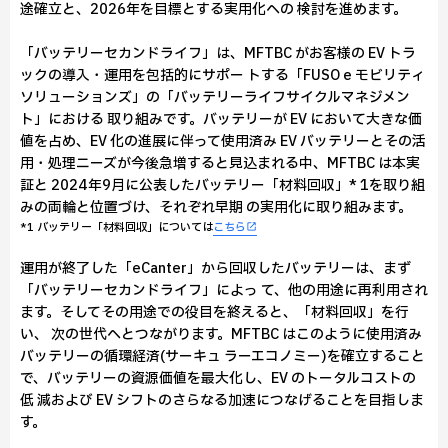
途確立と、2026年を目標とする実用化への 検討を進めます。
「バッテリーセカンドライフ」は、MFTBC がお客様の EV トラ
ックの導入・運用を包括的にサポー トする「FUSO e モビリティ
ソリューションズ」の「バッテリーライフサイクルマネジメン
ト」における 取り組みです。バッテリーが EV において大きな価
値を占め、EV 化の進展に伴って使用済み EV バッテリーとその活
用・処理ニーズが今後急増すると見込まれる中、MFTBC は本実
証と 2024年9月に公表したバッテリー「材料回収」* 1を取り組
みの両輪と位置づけ、それぞれ早期 の実用化に取り組みます。
*1 バッテリー「材料回収」については
こちら
運用が終了した「eCanter」から回収したバッテリーは、まず
「バッテリーセカンドライフ」によっ て、他の用途に再利用され
ます。そしてその用途での役目を終えると、「材料回収」を行
い、 次の世代へとつながります。MFTBC はこのように使用済み
バッテリーの循環経済(サーキュ ラーエコノミー)を確立すること
で、バッテリーの資源価値を最大化し、EV のトータルコストの
低 減および EV シフトのさらなる加速につなげることを目指しま
す。