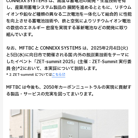
CONNEXX SYSTEMS は、高度な蓄電池の開発・生産技術を有
し、産業用蓄電システム製品の 展開を進めるとともに、リチウム
イオンや鉛など種類の異なる二次電池を一体化して総合的 に性能
を向上させる蓄電池技術や、鉄と空気によりリチウムイオン電池
の数倍のエネルギー 密度を実現する革新電池などの開発に取り
組んでいます。
なお、MFTBC と CONNEXX SYSTEMS は、2025年2月4日(火)
と5日(水)に向日市で開催される国 内外の脱炭素技術をテーマに
したイベント「ZET-summit 2025」(主催：ZET-Summit 実行委
員 会)*2において、本実証について説明します。
* 2 ZET-summit については
こちら
MFTBC は今後も、2050年カーボンニュートラルの実現に貢献す
る製品・サービスの充実を図ってまいります。