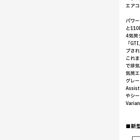
エアコ
パワー
と11
4気筒
「GT
プされ
これま
で排気
気筒エ
グレード
Ass
やシー
Var
■新型