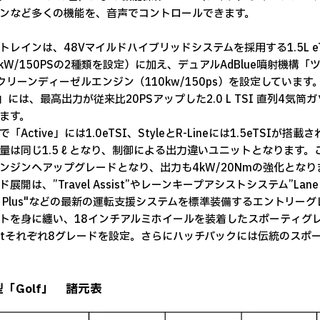
ンなど多くの機能を、音声でコントロールできます。
トレインは、48Vマイルドハイブリッドシステムを採用する1.5L eT
0kW/150PSの2種類を設定）に加え、デュアルAdBlue噴射機構「
クリーンディーゼルエンジン（110kw/150ps）を設定してい
I」には、最高出力が従来比20PSアップした2.0 L TSI 直列4気筒
ます。
で「Active」には1.0eTSI、StyleとR-Lineには1.5eT
量は同じ1.5ℓとなり、制御による出力違いユニットとなります。これ
ンジンへアップグレードとなり、出力も4kW/20Nmの強化となり
展開は、”Travel Assist”やレーンキープアシストシステム”Lane
ist Plus"などの最新の運転支援システムを標準装備するエントリーグレ
トを身に纏い、18インチアルミホイールを装着したスポーティグレー
iantそれぞれ8グレードを設定。さらにハッチバックには伝統のスポ
「Golf」 諸元表