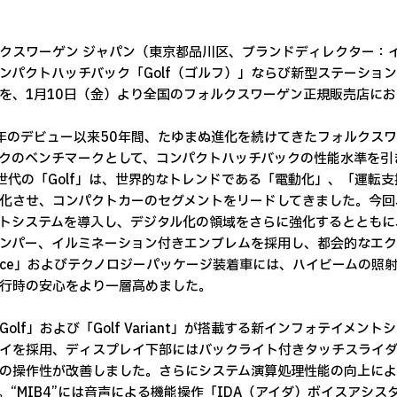
クスワーゲン ジャパン（東京都品川区、ブランドディレクター：
ンパクトハッチバック「Golf（ゴルフ）」ならび新型ステーションワゴン
を、1月10日（金）より全国のフォルクスワーゲン正規販売店に
4年のデビュー以来50年間、たゆまぬ進化を続けてきたフォルクスワ
クのベンチマークとして、コンパクトハッチバックの性能水準を引き
世代の「Golf」は、世界的なトレンドである「電動化」、「運転
化させ、コンパクトカーのセグメントをリードしてきました。今回、新型「
トシステムを導入し、デジタル化の領域をさらに強化するとともに
ンパー、イルミネーション付きエンブレムを採用し、都会的なエクス
ance」およびテクノロジーパッケージ装着車には、ハイビームの照射距離
行時の安心をより一層高めました。
Golf」および「Golf Variant」が搭載する新インフォテイメント
イを採用、ディスプレイ下部にはバックライト付きタッチスライ
の操作性が改善しました。さらにシステム演算処理性能の向上によ
。“MIB4”には音声による機能操作「IDA（アイダ）ボイスアシ