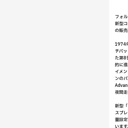
フォル
新型コ
の販売
197
チバッ
た第8
的に進
イメン
ンのバ
Adv
夜間走
新型「
スプレ
量設定
います