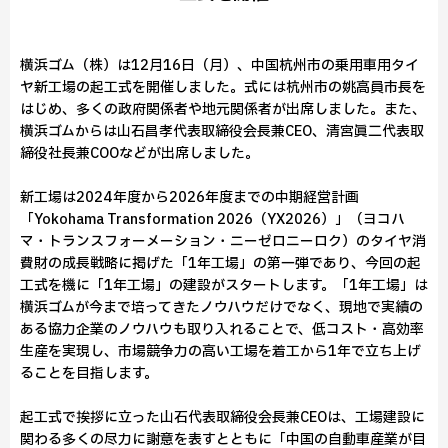
横浜ゴム（株）は12月16日（月）、中国杭州市の乗用車用タイ
ヤ新工場の起工式を開催しました。式には杭州市の姚高員市長を
はじめ、多くの政府関係者や地元関係者が出席しました。また、
横浜ゴムからは山石昌孝代表取締役会長兼CEO、清宮眞二代表取
締役社長兼COOなどが出席しました。
新工場は2024年度から2026年度までの中期経営計画
「Yokohama Transformation 2026（YX2026）」（ヨコハ
マ・トランスフォーメーション・ニーゼロニーロク）のタイヤ消
費財の成長戦略に掲げた「1年工場」の第一弾であり、今回の起
工式を機に「1年工場」の建設がスタートします。「1年工場」は
横浜ゴムが今まで培ってきたノウハウだけでなく、現地で実績の
ある協力企業のノウハウも取り入れることで、低コスト・高効率
生産を実現し、市場競争力の高い工場を着工から1年で立ち上げ
ることを目指します。
起工式で挨拶に立った山石代表取締役会長兼CEOは、工場建設に
関わる多くの尽力に謝意を表すとともに「中国の自動車産業が目