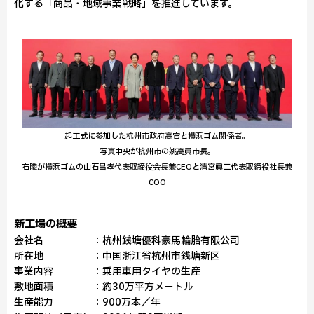
化する「商品・地域事業戦略」を推進しています。
起工式に参加した杭州市政府高官と横浜ゴム関係者。
写真中央が杭州市の姚高員市長。
右隣が横浜ゴムの山石昌孝代表取締役会長兼CEOと清宮眞二代表取締役社長兼
COO
新工場の概要
会社名 ：杭州銭塘優科豪馬輪胎有限公司
所在地 ：中国浙江省杭州市銭塘新区
事業内容 ：乗用車用タイヤの生産
敷地面積 ：約30万平方メートル
生産能力 ：900万本／年