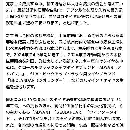
覚ましく成長する中、新工場建設は大きな成長の機会と考えてい
ます。最新設備に高度な自動化・デジタル化を取り入れた最先端
工場を1年で立ち上げ、高品質なタイヤの提供と地域発展への貢
献を早急に進めてまいります」と述べました。
新工場は今回の移転を機に、中国市場における今後のさらなる需
要増を確実に取り込むため、同じ杭州市内で稼働中の既存工場に
比べ生産能力を約300万本増強します。生産能力は年産900万本
で、2024年第4四半期に着工し、2026年第2四半期からの本格
生産開始を計画。急拡大している新エネルギー車向けタイヤを中
心に、グローバルフラッグシップタイヤブランド「ADVAN（ア
ドバン）」、SUV・ピックアップトラック用タイヤブランド
「GEOLANDAR（ジオランダー）」などのハイインチタイヤの生
産を強化します。
横浜ゴムは「YX2026」のタイヤ消費財の成長戦略において「1
年工場」への挑戦のほか、高付加価値品比率の最大化を掲げ、そ
の主力である「ADVAN」「GEOLANDAR」「ウィンタータイ
ヤ」、そして18インチ以上のタイヤの拡販に取り組んでいます。
また、各地域の市場動向に沿った開発・供給・販売体制などを強