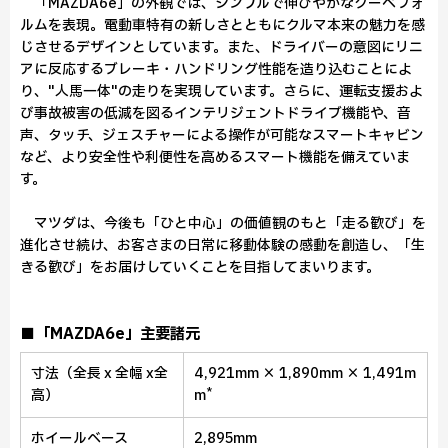
「MAZDA6e」の外観では、シンプルで伸びやかなクーペフォ
ルムを表現。電動車特有の新しさとともにクルマ本来の魅力を感
じさせるデザインとしています。また、ドライバーの意図にリニ
アに反応するブレーキ・ハンドリング性能を造り込むことによ
り、"人馬一体"の走りを実現しています。さらに、運転支援およ
び事故被害の低減を図るインテリジェントドライブ機能や、音
声、タッチ、ジェスチャーによる操作が可能なスマートキャビン
など、より安全性や利便性を高めるスマート機能を備えていま
す。
マツダは、今後も「ひと中心」の価値観のもと「走る歓び」を
進化させ続け、お客さまの日常に移動体験の感動を創造し、「生
きる歓び」をお届けしていくことを目指してまいります。
■「MAZDA6e」主要諸元
寸法（全長 x 全幅 x全
4,921mm × 1,890mm × 1,491m
*
高）
m
ホイールベース
2,895mm