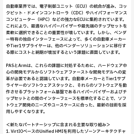
自動車業界では、電子制御ユニット（ECU）の統合が進み、コッ
クピット・ドメインコントローラ（CDC）やハイパフォーマンス
コンピューター（HPC）などの強力なECUに集約されています。
これにより、最適なハイパーバイザーや最先端のチップセットを
柔軟に選択できることの重要性が増しています。しかし、ベンダ
ー特有の独自インターフェースによって、多くの自動車メーカー
やTier1サプライヤーは、他のベンダーソリューションに移行す
る際にコストと納期が増加するという課題に直面しています。
PASとArmは、これらの課題に対処するために、ハードウェア中
心の開発モデルからソフトウェアファーストな開発モデルへの変
革が必要であると認識しています。自動車メーカーとTier1サプ
ライヤーのソフトウェアスタックと、それらのソフトウェアを動
作させるプラットフォーム基盤であるハイパーバイザーおよびチ
ップセットとの間のインターフェースを標準化することで、ソフ
トウェア開発のニーズやユースケースに合った、最新の技術を採
用しやすくなります。
＜新たなパートナーシップに含まれる主要な取り組み＞
1. VirtIOベースのUnified HMIを利用したゾーンアーキテクチャ