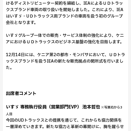
けるディストリビューター契約を締結し、IEAによるＵＤトラッ
クスブランド車両の取り扱いを開始しました。これにより、IEA
はいすゞ・UＤトラックス両ブランドの車両を扱う初のグループ
会社となります。
いすゞグループ一体での販売・サービス体制の強化により、ケニ
アにおけるＵＤトラックスのビジネス基盤の強化を目指します。
12月14日には、ケニア第2の都市・モンバサにおいて、ＵＤトラ
ックスブランドを扱うIEAの新たな販売拠点の開所式を行いまし
た。
出席者コメント
いすゞ 専務執行役員（営業部門EVP） 池本哲也
※写真右から3
人目
今回のUDトラックスとの提携を通じて、これからも協力関係を
一層深めていきます。新たな協力と革新の幕開けに、胸を躍らせ