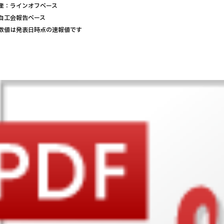
：ラインオフベース
工会報告ベース
値は発表日時点の速報値です