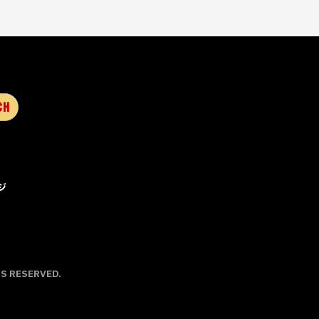
ジ
TS RESERVED.