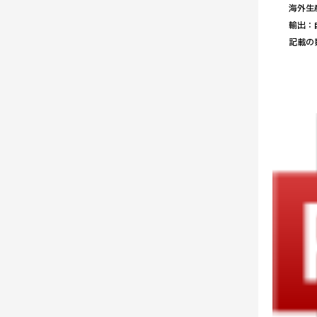
海外生産
輸出：自
記載の数