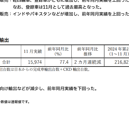
販売：軽四輪車、登録車がともに増加し、前年同月実績を上回っ
、登録車は11月として過去最高となった。
販売：インドやパキスタンなどが増加し、前年同月実績を上回っ
向け輸出などが減少し、前年同月実績を下回った。
の数値は速報値です。