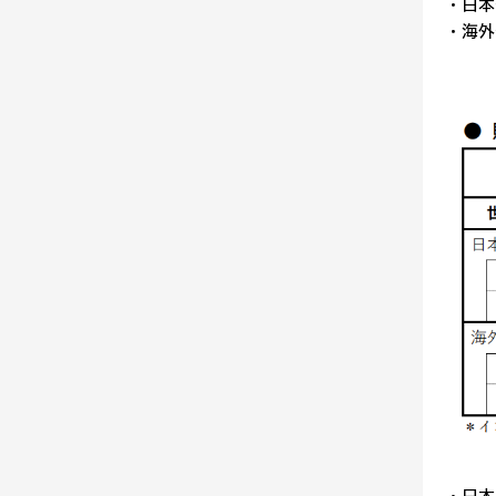
・日本
・海外