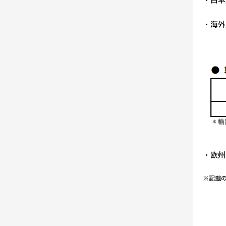
・日本
なお
・海外
・欧州
※記載