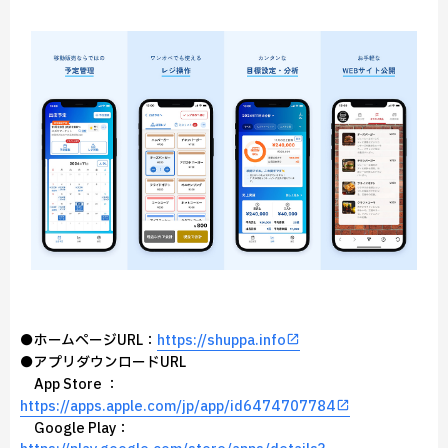
●ホームページURL：
https://shuppa.info
●アプリダウンロードURL
App Store ：
https://apps.apple.com/jp/app/id6474707784
Google Play：