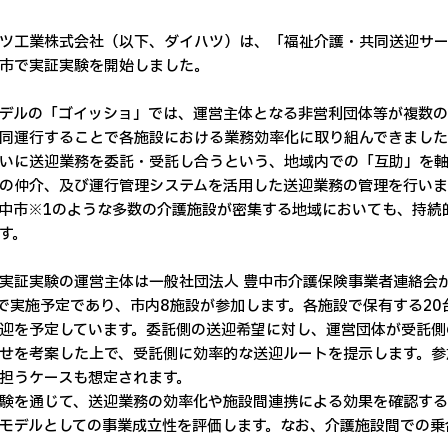
ツ工業株式会社（以下、ダイハツ）は、「福祉介護・共同送迎サ
市で実証実験を開始しました。
デルの「ゴイッショ」では、運営主体となる非営利団体等が複数
同運行することで各施設における業務効率化に取り組んできました
いに送迎業務を委託・受託し合うという、地域内での「互助」を軸
の仲介、及び運行管理システムを活用した送迎業務の管理を行いま
中市※1のような多数の介護施設が密集する地域においても、持続
す。
実証実験の運営主体は一般社団法人 豊中市介護保険事業者連絡会が担い、
まで実施予定であり、市内8施設が参加します。各施設で保有する20
迎を予定しています。委託側の送迎希望に対し、運営団体が受託側
せを考案した上で、受託側に効率的な送迎ルートを提示します。参
担うケースも想定されます。
験を通じて、送迎業務の効率化や施設間連携による効果を確認す
モデルとしての事業成立性を評価します。なお、介護施設間での乗