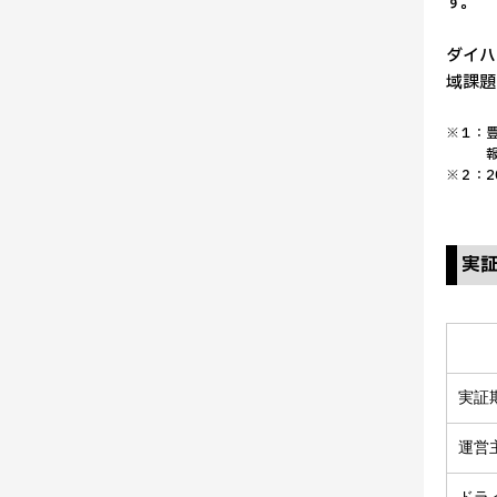
す。
ダイハ
域課題
※１：豊
※２：2
実
実証
運営