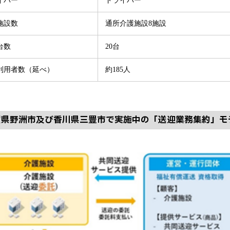
イバー
ドライバー
施設数
通所介護施設8施設
台数
20台
利用者数（延べ）
約185人
賀県野洲市及び香川県三豊市で実施中の「送迎業務集約」モ