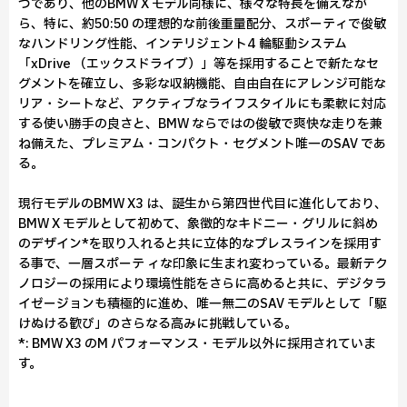
つであり、他のBMW X モデル同様に、様々な特長を備えなが
ら、特に、約50:50 の理想的な前後重量配分、スポーティで俊敏
なハンドリング性能、インテリジェント4 輪駆動システム
「xDrive （エックスドライブ）」等を採用することで新たなセ
グメントを確立し、多彩な収納機能、自由自在にアレンジ可能な
リア・シートなど、アクティブなライフスタイルにも柔軟に対応
する使い勝手の良さと、BMW ならではの俊敏で爽快な走りを兼
ね備えた、プレミアム・コンパクト・セグメント唯一のSAV であ
る。
現行モデルのBMW X3 は、誕生から第四世代目に進化しており、
BMW X モデルとして初めて、象徴的なキドニー・グリルに斜め
のデザイン*を取り入れると共に立体的なプレスラインを採用す
る事で、一層スポーテ ィな印象に生まれ変わっている。最新テク
ノロジーの採用により環境性能をさらに高めると共に、デジタラ
イゼージョンも積極的に進め、唯一無二のSAV モデルとして「駆
けぬける歓び」のさらなる高みに挑戦している。
*: BMW X3 のM パフォーマンス・モデル以外に採用されていま
す。