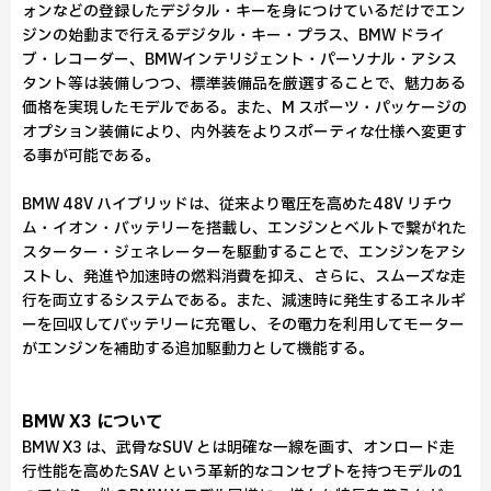
ォンなどの登録したデジタル・キーを身につけているだけでエン
ジンの始動まで行えるデジタル・キー・プラス、BMW ドライ
ブ・レコーダー、BMWインテリジェント・パーソナル・アシス
タント等は装備しつつ、標準装備品を厳選することで、魅力ある
価格を実現したモデルである。また、M スポーツ・パッケージの
オプション装備により、内外装をよりスポーティな仕様へ変更す
る事が可能である。
BMW 48V ハイブリッドは、従来より電圧を高めた48V リチウ
ム・イオン・バッテリーを搭載し、エンジンとベルトで繋がれた
スターター・ジェネレーターを駆動することで、エンジンをアシ
ストし、発進や加速時の燃料消費を抑え、さらに、スムーズな走
行を両立するシステムである。また、減速時に発生するエネルギ
ーを回収してバッテリーに充電し、その電力を利用してモーター
がエンジンを補助する追加駆動力として機能する。
BMW X3 について
BMW X3 は、武骨なSUV とは明確な一線を画す、オンロード走
行性能を高めたSAV という革新的なコンセプトを持つモデルの1