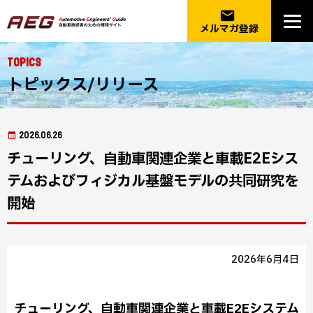
email
メルマガ登録
Topics
トピックス/リリース
2026.06.26
チューリング、自動車関連企業と車載E2Eシス
テムおよびフィジカル基盤モデルの共同研究を
開始
2026年6月4日
チューリング、自動車関連企業と車載E2Eシステム